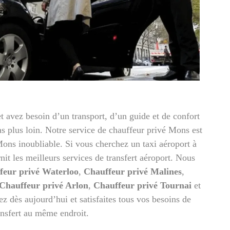
 avez besoin d’un transport, d’un guide et de confort
 plus loin. Notre service de chauffeur privé Mons est
ons inoubliable. Si vous cherchez un taxi aéroport à
nit les meilleurs services de transfert aéroport. Nous
feur privé Waterloo
,
Chauffeur privé Malines
,
Chauffeur privé Arlon
,
Chauffeur privé Tournai
et
ez dès aujourd’hui et satisfaites tous vos besoins de
ansfert au même endroit.