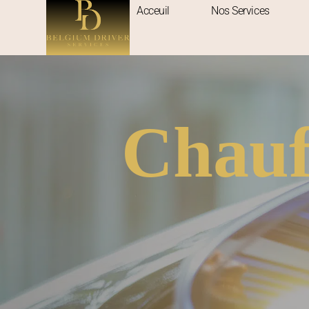
[hfe_template id='9061']
Acceuil
Nos Services
Chauf