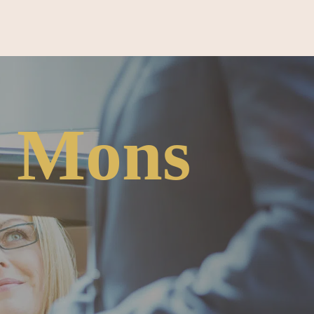
é Mons