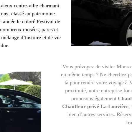
 vieux centre-ville charmant
 Mons, classé au patrimoine
année le coloré Festival de
e nombreux musées, parcs et
n mélange d’histoire et de vie
ndue.
Vous prévoyez de visiter Mons et
en même temps ? Ne cherchez pas
là pour rendre votre voyage à M
proximité, notre entreprise four
proposons également
Chauf
Chauffeur privé La Louvière
,
bien d’autres services. Réserv
tr