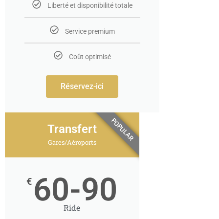
Liberté et disponibilité totale
Service premium
Coût optimisé
Réservez-ici
POPULAR
Transfert
Gares/Aéroports
60-90
€
Ride