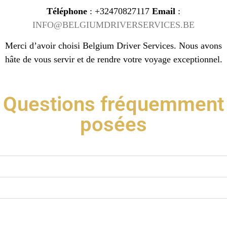
Téléphone
: +32470827117
Email
:
INFO@BELGIUMDRIVERSERVICES.BE
Merci d’avoir choisi Belgium Driver Services. Nous avons
hâte de vous servir et de rendre votre voyage exceptionnel.
Questions fréquemment
posées
Quels services propose Belgium Driver Services ?
Comment puis-je réserver un chauffeur privé ?
Quels types de véhicules sont disponibles ?
Belgium Driver Services offre-t-il des services de
transfert aéroportuaire ?