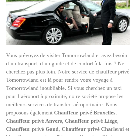
Vous prévoyez de visiter Tomorrowland et avez besoin
d’un transport, d’un guide et de confort à la fois ? Ne
cherchez pas plus loin. Notre service de chauffeur privé
Tomorrowland est là pour rendre votre voyage à
Tomorrowland inoubliable. Si vous cherchez un taxi
pour l’aéroport à proximité, notre société propose les
meilleurs services de transfert aéroportuaire. Nous
proposons également
Chauffeur privé Bruxelles
,
Chauffeur privé Anvers
,
Chauffeur privé Liège
,
Chauffeur privé Gand
,
Chauffeur privé Charleroi
et