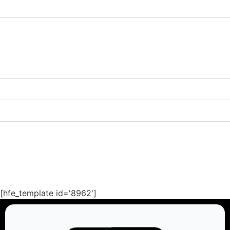
Quels types de véhicules sont disponibles ?
Belgium Driver Services offre-t-il des services de
transfert aéroportuaire ?
Y a-t-il des frais supplémentaires pour les services de
chauffeur privé ?
Comment puis-je annuler ou modifier une réservation ?
Les chauffeurs sont-ils formés et qualifiés ?
Quelles mesures de sécurité sont en place ?
[hfe_template id='8962']