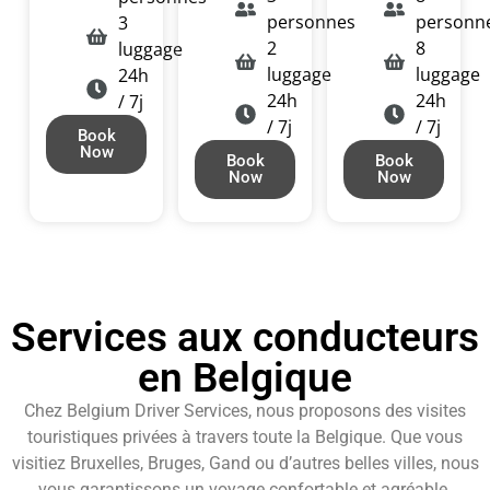
personnes
personn
3
2
8
luggage
luggage
luggage
24h
24h
24h
/ 7j
/ 7j
/ 7j
Book
Now
Book
Book
Now
Now
Services aux conducteurs
en Belgique
Chez Belgium Driver Services, nous proposons des visites
touristiques privées à travers toute la Belgique. Que vous
visitiez Bruxelles, Bruges, Gand ou d’autres belles villes, nous
vous garantissons un voyage confortable et agréable.