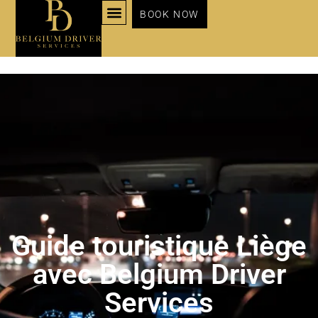
BOOK NOW
NOS SERVICES
Guide touristique Liège
avec Belgium Driver
Services