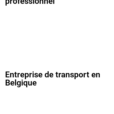
professionnel
Chez Belgium Driver Services, nous sommes
dédiés à fournir des solutions de transport fiables
et professionnelles adaptées à vos besoins à
travers la Belgique, avec une équipe de chauffeurs
professionnels. Que vous ayez besoin de transport
pour un transfert aéroportuaire, du personnel, des
affaires ou des événements spéciaux, nous
sommes là pour garantir que votre voyage soit
fluide, efficace et sans stress.
Entreprise de transport en
Belgique
Chez Belgium Driver Services, nous sommes fiers
d’être une entreprise de transport de premier plan
en Belgique, servant les clients avec dévouement
et fiabilité. Avec des années d’expérience dans