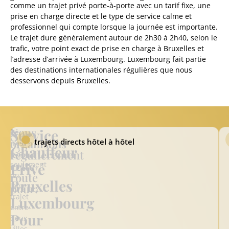
comme un trajet privé porte-à-porte avec un tarif fixe, une
prise en charge directe et le type de service calme et
professionnel qui compte lorsque la journée est importante.
Le trajet dure généralement autour de 2h30 à 2h40, selon le
trafic, votre point exact de prise en charge à Bruxelles et
l’adresse d’arrivée à Luxembourg. Luxembourg fait partie
des destinations internationales régulières que nous
desservons depuis Bruxelles.
Nous
Service
Ce
organisons
trajets directs hôtel à hôtel
n’est
Chauffeur
régulièrement
pas
cette
Privé
seulement
route
un
Bruxelles
long
pour:
trajet
Luxembourg
entre
Pour
deux
villes.