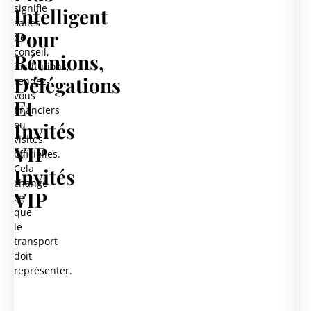
signifie
Intelligent
salles
Pour
de
conseil,
Réunions,
institutions,
Délégations
rendez-
vous
Et
financiers
Invités
ou
visites
VIP
officielles.
Cela
Invités
change
VIP
ce
que
le
transport
doit
représenter.