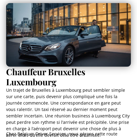
Chauffeur Bruxelles
Luxembourg
Un trajet de Bruxelles à Luxembourg peut sembler simple
sur une carte, puis devenir plus compliqué une fois la
journée commencée. Une correspondance en gare peut
vous ralentir. Un taxi réservé au dernier moment peut
sembler incertain. Une réunion business à Luxembourg City
peut perdre son rythme si l’arrivée est précipitée. Une prise
en charge à l’aéroport peut devenir une chose de plus à
Chez Belgium Driver Services, nous gérons cette route
gérer alors qu’elle devrait déjà être organisée.