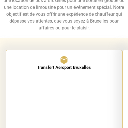
une location de bus à Bruxelles pour une sortie en groupe ou
une location de limousine pour un événement spécial. Notre
objectif est de vous offrir une expérience de chauffeur qui
dépasse vos attentes, que vous soyez à Bruxelles pour
affaires ou pour le plaisir.
Nos
Que
vous
Services
ayez
Transfert Aéroport Bruxelles
de
besoin
d’un
Chauffeur
transfert
vers
Privé
l’aéroport,
en
d’un
chauffeur
Belgique
privé
pour
vos