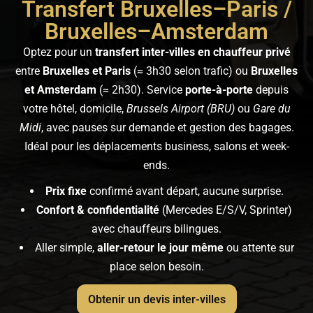
Transfert Bruxelles–Paris /
Bruxelles–Amsterdam
Optez pour un
transfert inter-villes en chauffeur privé
entre
Bruxelles et Paris
(≈ 3h30 selon trafic) ou
Bruxelles
et Amsterdam
(≈ 2h30). Service
porte-à-porte
depuis
votre hôtel, domicile,
Brussels Airport (BRU)
ou
Gare du
Midi
, avec pauses sur demande et gestion des bagages.
Idéal pour les déplacements business, salons et week-
ends.
Prix fixe
confirmé avant départ, aucune surprise.
Confort & confidentialité
(Mercedes E/S/V, Sprinter)
avec chauffeurs bilingues.
Aller simple,
aller-retour le jour même
ou attente sur
place selon besoin.
Obtenir un devis inter-villes