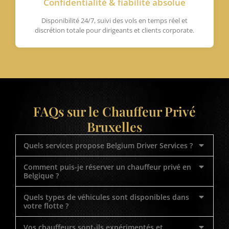
Confidentialité & fiabilité absolue
Disponibilité 24/7, suivi des vols en temps réel et
discrétion totale pour dirigeants et clients corporate.
FAQs sur le Chauffeur Privé
Bruxelles
Quels services propose Belgium Driver Services ?
Comment puis-je réserver un chauffeur privé en
Belgique ?
Quels types de véhicules sont disponibles dans
votre flotte ?
Vos chauffeurs sont-ils expérimentés et