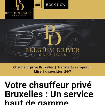
BOOK NOW
NOS SERVICES
Chauffeur privé Bruxelles | Transferts aéroport |
Mise à disposition 24/7
Votre chauffeur privé
Bruxelles : Un service
haut de gamme